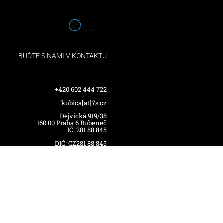
BUĎTE S NÁMI V KONTAKTU
+420 602 444 722
kubica[at]7s.cz
Dejvická 919/38
160 00 Praha 6 Bubeneč
IČ: 281 88 845
DIČ: CZ281 88 845
©2021 Ing. Pavel Cícha